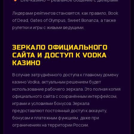
Лидерами рейтингов становятся, как правило, Book
of Dead, Gates of Olympus, Sweet Bonanza, а также
рулетки и игры с живыми ведущими.
ЗЕРКАЛО ОФИЦИАЛЬНОГО
САЙТА И ДОСТУП К VODKA
КАЗИНО
В случае затруднённого доступа к главному домену
казино Vodka, актуальным решением будет
использование рабочего зеркала. Это полная копия
официального сайта с сохранённым интерфейсом,
играми и условиями бонусов. Зеркала
предоставляют постоянный доступ к аккаунту,
бонусам и платежным функциям, даже при
ограничениях на территории России.