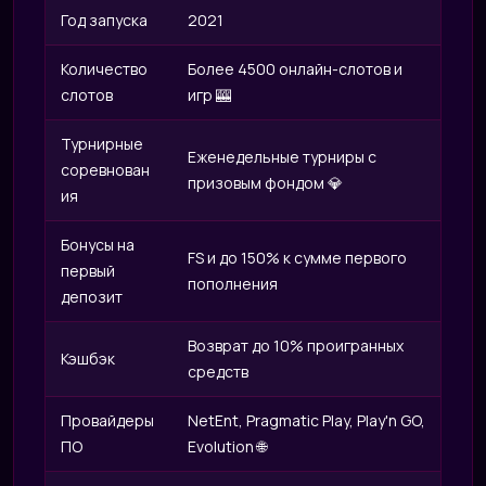
Год запуска
2021
Количество
Более 4500 онлайн-слотов и
слотов
игр 🎰
Турнирные
Еженедельные турниры с
соревнован
призовым фондом 💎
ия
Бонусы на
FS и до 150% к сумме первого
первый
пополнения
депозит
Возврат до 10% проигранных
Кэшбэк
средств
Провайдеры
NetEnt, Pragmatic Play, Play'n GO,
ПО
Evolution 🌐