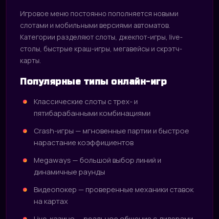
Игровое меню постоянно пополняется новыми
слотами и мобильными версиями автоматов.
Категории разделяют слоты, джекпот-игры, live-
столы, быстрые краш-игры, мегавейсы и скрэтч-
карты.
Популярные типы онлайн-игр
Классические слоты с трех- и
пятибарабанными комбинациями
Crash-игры — мгновенные партии и быстрое
нарастание коэффициентов
Megaways — большой выбор линий и
динамичные раунды
Видеопокер — проверенные механики ставок
на картах
Live-казино — реальное общение с дилерами