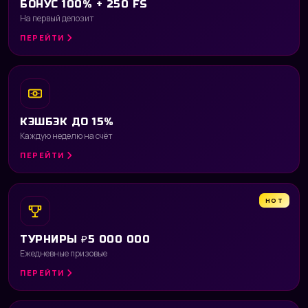
БОНУС 100% + 250 FS
На первый депозит
ПЕРЕЙТИ
КЭШБЭК ДО 15%
Каждую неделю на счёт
ПЕРЕЙТИ
HOT
ТУРНИРЫ ₽5 000 000
Ежедневные призовые
ПЕРЕЙТИ