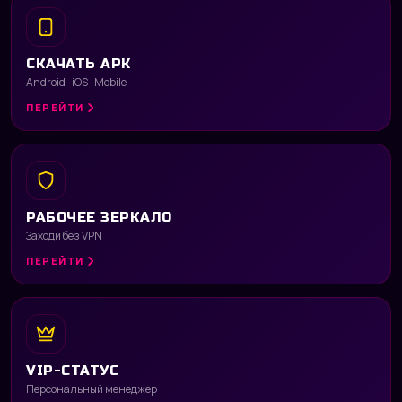
СКАЧАТЬ APK
Android · iOS · Mobile
ПЕРЕЙТИ
РАБОЧЕЕ ЗЕРКАЛО
Заходи без VPN
ПЕРЕЙТИ
VIP-СТАТУС
Персональный менеджер