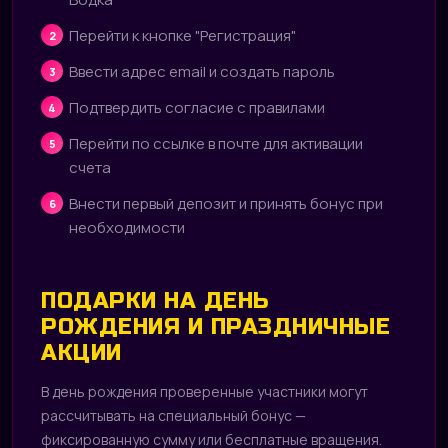
Перейти к кнопке "Регистрация"
Ввести адрес email и создать пароль
Подтвердить согласие с правилами
Перейти по ссылке в почте для активации
счета
Внести первый депозит и принять бонус при
необходимости
ПОДАРКИ НА ДЕНЬ
РОЖДЕНИЯ И ПРАЗДНИЧНЫЕ
АКЦИИ
В день рождения проверенные участники могут
рассчитывать на специальный бонус —
фиксированную сумму или бесплатные вращения.