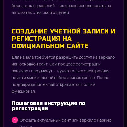
бесплатных вращений — их можно использовать на
автоматах с высокой отдачей.
СОЗДАНИЕ УЧЕТНОЙ ЗАПИСИ И
РЕГИСТРАЦИЯ НА
ОФИЦИАЛЬНОМ САЙТЕ
Для начала требуется разрешить доступ на зеркало
или основной сайт. Сам процесс регистрации
занимает пару минут — нужна только электронная
почта и минимальный набор личных данных. После
подтверждения e-mail открывается полный
функционал.
Пошаговая инструкция по
регистрации
Открыть актуальный сайт или зеркало казино
Водка