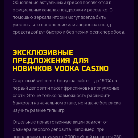
Обновления актуальных адресов появляются в
официальных каналах поддержки и рассылке. С
помощью зеркала игроки могут всегда быть
уверены, что пополнение или запрос на вывод
средств дойдут быстро и без технических перебоев.
ЭКСКЛЮЗИВНЫЕ
ПРЕДЛОЖЕНИЯ ДЛЯ
НОВИЧКОВ VODKA CASINO
Стартовый welcome-бонус на сайте — до 150% на
первый депозит и пакет фриспинов на популярные
слоты. Это не только возможность расширить
банкролл на начальном этапе, но и шанс без риска
изучить разные типы игр.
Отдельные приветственные акции зависят от
размера первого депозита. Например, при
пополнении на сумму от 2000 рублей выдается 250