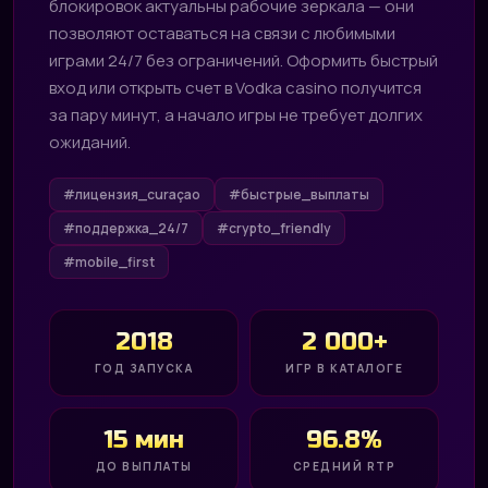
блокировок актуальны рабочие зеркала — они
позволяют оставаться на связи с любимыми
играми 24/7 без ограничений. Оформить быстрый
вход или открыть счет в Vodka casino получится
за пару минут, а начало игры не требует долгих
ожиданий.
#лицензия_curaçao
#быстрые_выплаты
#поддержка_24/7
#crypto_friendly
#mobile_first
2018
2 000+
ГОД ЗАПУСКА
ИГР В КАТАЛОГЕ
15 мин
96.8%
ДО ВЫПЛАТЫ
СРЕДНИЙ RTP