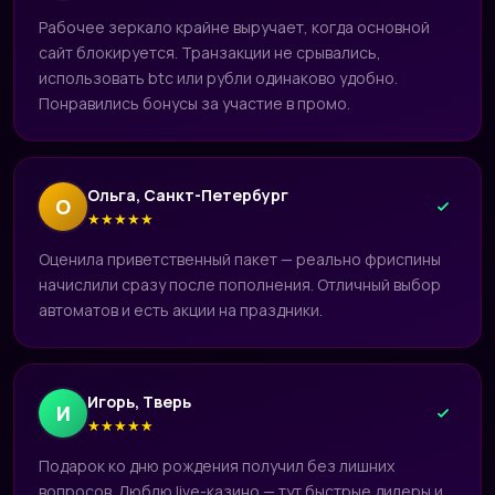
Рабочее зеркало крайне выручает, когда основной
сайт блокируется. Транзакции не срывались,
использовать btc или рубли одинаково удобно.
Понравились бонусы за участие в промо.
Ольга, Санкт-Петербург
О
★
★
★
★
★
Оценила приветственный пакет — реально фриспины
начислили сразу после пополнения. Отличный выбор
автоматов и есть акции на праздники.
Игорь, Тверь
И
★
★
★
★
★
Подарок ко дню рождения получил без лишних
вопросов. Люблю live-казино — тут быстрые дилеры и