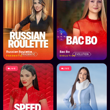
Russian Roulette
Bac Bo
PRAGMATIC
EVOLUTION
LIVE
LIVE