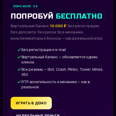
DEMO MODE · 0 ₽
ПОПРОБУЙ
БЕСПЛАТНО
Виртуальный баланс
10 000 ₽
. Без регистрации,
без депозита, без риска. Все механики,
мультипликаторы и бонусы — как в реальной игре.
Без регистрации и e-mail
Виртуальный баланс — обновляется одним
кликом
Все режимы — Slot, Crash, Plinko, Tower, Mines,
X50
RTP, волатильность и механики — как в
реальной
ИГРАТЬ В ДЕМО
НА РЕАЛЬНЫЕ ДЕНЬГИ