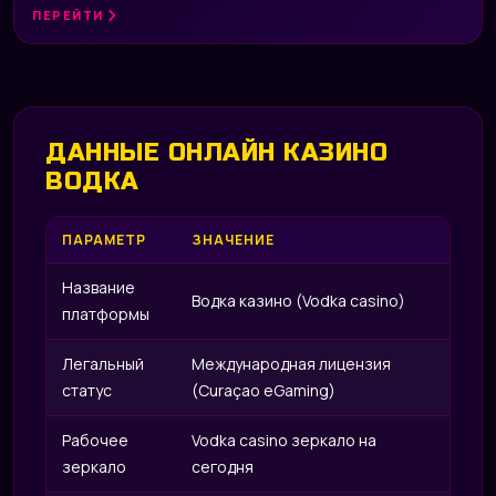
ПЕРЕЙТИ
ДАННЫЕ ОНЛАЙН КАЗИНО
ВОДКА
ПАРАМЕТР
ЗНАЧЕНИЕ
Название
Водка казино (Vodka casino)
платформы
Легальный
Международная лицензия
статус
(Curaçao eGaming)
Рабочее
Vodka casino зеркало на
зеркало
сегодня